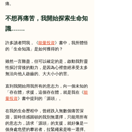
痛。
不想再痛苦，我開始探索生命知
識…….
許多讀者問我，
《
能量投資
》
書中，我所體悟
的「生命知識」是如何獲得的？
雖然一言難盡，但可以確定的是，啟動我對靈
性探討背後的動力，是因為心裡曾經承受太多
無法向他人啟齒的、大大小小的苦。
直到我開始用我所有的意志力，向一個未知的
「存在體」求援，這個存在體，就是我在
《
能
量投資
》
書中提到的「源頭」。
在我的生命歷程中，曾經跌入無數個痛苦深
淵，當時倍感困頓的我別無選擇，只能用所有
的意志力，請求「源頭」的支援，就好像是一
個身處危壁的攀岩者，拉緊繩索是唯一選擇。