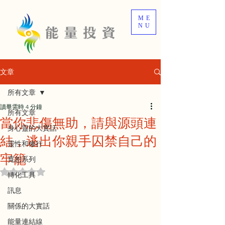
ME
NU
文章
所有文章
讀畢需時 4 分鐘
所有文章
當你悲傷無助，請與源頭連
身心靈的大實話
結，逃出你親手囚禁自己的
靈性和修行
牢籠
寬恕系列
評等為 NaN（最高為 5 顆星）。
轉化工具
訊息
關係的大實話
能量連結線