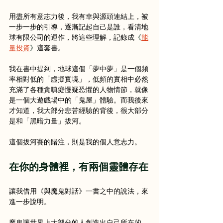
用盡所有意志力後，我有幸與源頭連結上，被
一步一步的引導，逐漸記起自己是誰，看清地
球有限公司的運作，將這些理解，記錄成
《
能
量投資
》
這套書。
我在書中提到，地球這個「夢中夢」是一個頻
率相對低的「虛擬實境」，低頻的實相中必然
充滿了各種貪嗔癡慢疑恐懼的人物情節，就像
是一個大遊戲場中的「鬼屋」體驗。而我後來
才知道，我大部分悲苦經驗的背後，很大部分
是和「黑暗力量」拔河。
這個拔河賽的賭注，則是我的個人意志力。
在你的身體裡，有兩個靈體存在
讓我借用《與魔鬼對話》一書之中的說法，來
進一步說明。
魔鬼讓世界上大部分的人創造出自己所在的