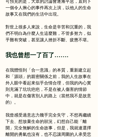
可預見的是，大眾的討論會逐漸平息，直到下
一個令人揪心的事件再次上演，以他人的生命
故事又在我們的生活中出現。
對世上很多人來說，生命是辛苦和沉重的，我
們不明白為什麼人生這麼難，不管多努力，似
乎難有突破，甚至讓人挫折不斷、疲憊不堪。
我也曾想一了百了…….
在我體悟到「合一意識」的本質，重新建立起
和「源頭」的親密關係之前，我的人生故事在
外人眼中看起來似乎合情合理，但我的內心實
則充滿了坑坑疤疤，不是在被人傷害的情節
中，就是在傷害別人的路上（當然我不是故意
的）。
我曾感受過意志力幾乎完全失守，不想再繼續
下去、想放棄生命的狀況，幻想自己能「離
開」完全無解的生命故事，但是，我就連選擇
離開的勇氣也沒有，也不忍讓周圍的人承受悲