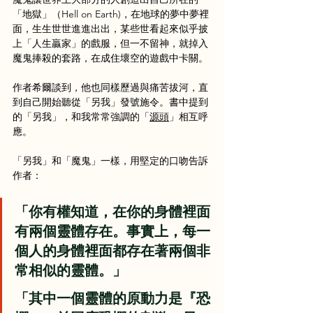
「地獄」（Hell on Earth)，在地球的夢中夢裡
面，生生世世進進出出，某些世看起來似乎披
上「人生贏家」的戲服，但一不留神，就掉入
魔鬼捧殺的套路，在成住壞空的遊戲中卡關。
作者希爾談到，他也同樣歷過與痛苦拔河，直
到自己開始聽從「另我」發號施令。書中提到
的「另我」，和我常常強調的「
源頭
」相互呼
應。
「另我」和「魔鬼」一樣，用堅定的口吻告訴
作者：
「你有權知道，在你的身體裡面
有兩個靈體存在。事實上，每一
個人的身體裡面都存在著兩個非
常相似的靈體。」
「其中一個靈體的原動力是『恐