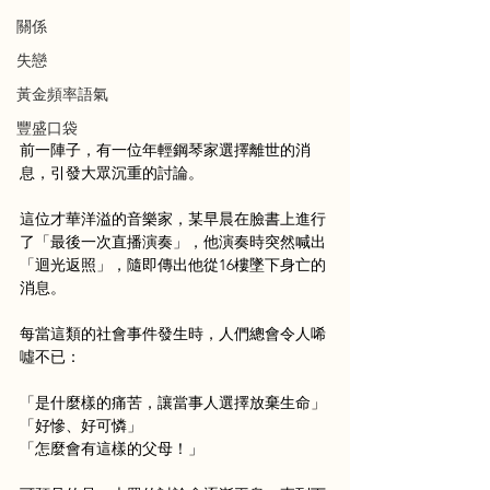
關係
失戀
黃金頻率語氣
豐盛口袋
前一陣子，有一位年輕鋼琴家選擇離世的消
息，引發大眾沉重的討論。
這位才華洋溢的音樂家，某早晨在臉書上進行
了「最後一次直播演奏」，他演奏時突然喊出
「迴光返照」，隨即傳出他從16樓墜下身亡的
消息。
每當這類的社會事件發生時，人們總會令人唏
噓不已： 
「是什麼樣的痛苦，讓當事人選擇放棄生命」
「好慘、好可憐」
「怎麼會有這樣的父母！」