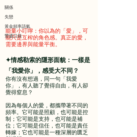
關係
失戀
黃金頻率語氣
能量小叮嚀：
你以為的「愛」，可
豐盛口袋
能只是互榨的角色感。真正的愛，
需要邊界與能量平衡。
✦情感勒索的隱形面貌：一樣是
「我愛你」，感受大不同？
你有沒有想過，同一句「我愛
你」，有人聽了覺得自由，有人卻
覺得窒息？
因為每個人的愛，都攜帶著不同的
頻率。它可能是照顧，也可能是控
制；它可能是支持，也可能是補
位；它可能是信任，也可能是責任
轉嫁；它也可能是一種深層的匱乏