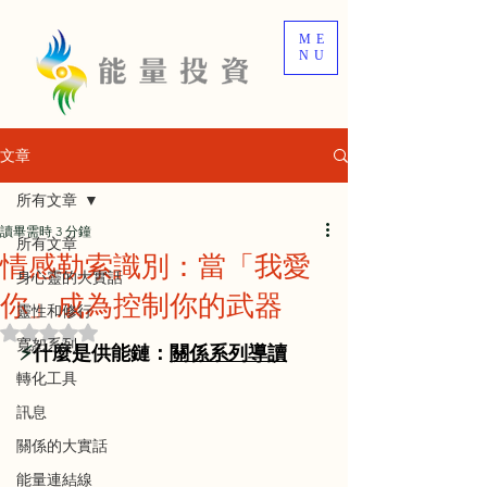
ME
NU
文章
所有文章
讀畢需時 3 分鐘
所有文章
情感勒索識別：當「我愛
身心靈的大實話
你」成為控制你的武器
靈性和修行
評等為 NaN（最高為 5 顆星）。
寬恕系列
⚡
什麼是供能鏈：
關係系列導
讀
轉化工具
訊息
關係的大實話
能量連結線