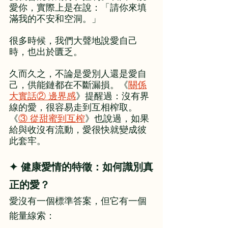
愛你，實際上是在說：「請你來填
滿我的不安和空洞。」
很多時候，我們大聲地說愛自己
時，也出於匱乏。
久而久之，不論是愛別人還是愛自
己，供能鏈都在不斷漏損。《
關係
大實話② 邊界感
》提醒過：沒有界
線的愛，很容易走到互相榨取。
《
③ 從甜蜜到互榨
》也說過，如果
給與收沒有流動，愛很快就變成彼
此套牢。
✦ 健康愛情的特徵：如何識別真
正的愛？
愛沒有一個標準答案，但它有一個
能量線索：