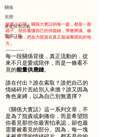
關係
失戀
能量小叮嚀：關係大實話的每一篇，都是一面
黃金頻率語氣
鏡子。陪你看懂自己的供能鏈，學會辨識、修
豐盛口袋
補、止漏，把命力投資在真正能滋養彼此的地
方。
————-
每一段關係背後，真正流動的，從
來不只是愛或陪伴，而是一條看不
見的
能量供應鏈
。
誰在付出？誰在索取？誰把自己的
情緒碎片丟給別人承擔？誰又因為
角色束縛，以為自己別無選擇？
《關係大實話》這一系列文章，不
是為了指責或刺痛你，而是希望陪
你看見那些你最害怕承認，卻也最
需要被看見的部分。因為，每一塊
未被處理的情緒碎片，都不是你的