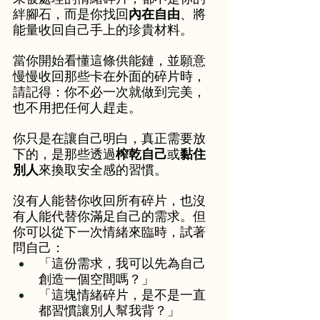
絆腳石，而是你找回
內在自由
、將
能量收回自己手上的珍貴材料。
當你開始看懂這條供能鏈，並願意
慢慢收回那些卡在外面的碎片時，
請記得：你不必一次就做到完美，
也不用把任何人趕走。
你只是在讓自己明白，真正需要放
下的，是那些透過
榨乾自己
或
黏住
別人
來換取安全感的習慣。
沒有人能替你收回所有碎片，也沒
有人能代替你滿足自己的需求。但
你可以從下一次情緒來臨時，試著
問自己：
「這份需求，我可以先為自己
創造一個空間嗎？」
「這塊情緒碎片，是不是一直
都習慣讓別人幫我背？」