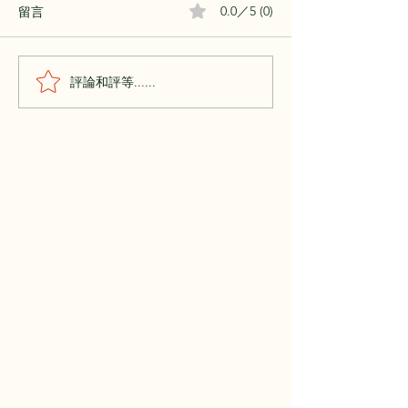
留言
0.0／5 (0)
評論和評等......
如何讓關係穩定？你對關
當批判和投射放
係最深的渴望，就是碎片
碎片才會回家
所在之處