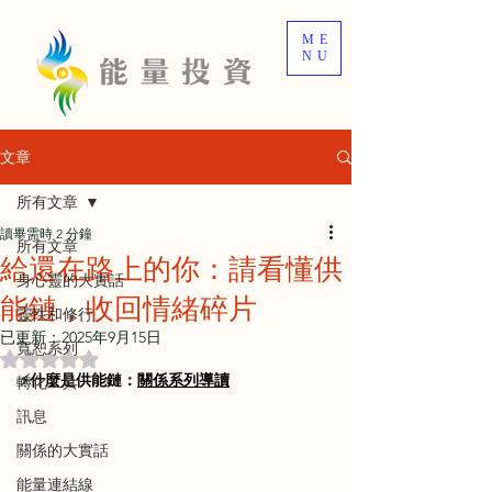
ME
NU
文章
所有文章
讀畢需時 2 分鐘
所有文章
給還在路上的你：請看懂供
身心靈的大實話
能鏈，收回情緒碎片
靈性和修行
已更新：
2025年9月15日
寬恕系列
評等為 NaN（最高為 5 顆星）。
⚡
什麼是供能鏈：
關係系列導
讀
轉化工具
訊息
關係的大實話
能量連結線