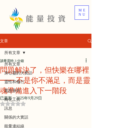
ME
NU
文章
所有文章
讀畢需時 3 分鐘
所有文章
問題解決了，但快樂在哪裡
身心靈的大實話
—— 不是你不滿足，而是靈
靈性和修行
魂準備進入下一階段
寬恕系列
已更新：
2025年9月29日
轉化工具
評等為 NaN（最高為 5 顆星）。
訊息
關係的大實話
能量連結線