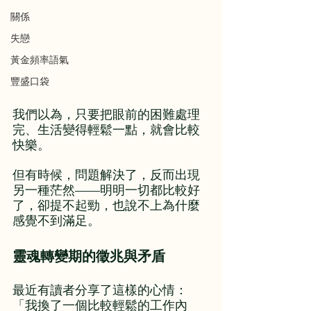
關係
失戀
黃金頻率語氣
豐盛口袋
我們以為，只要把眼前的困難處理
完、生活變得輕鬆一點，就會比較
快樂。
但有時候，問題解決了，反而出現
另一種茫然——明明一切都比較好
了，卻提不起勁，也說不上為什麼
感覺不到滿足。
靈魂轉變期的徵兆與矛盾
最近有讀者分享了這樣的心情：
「我換了一個比較輕鬆的工作內