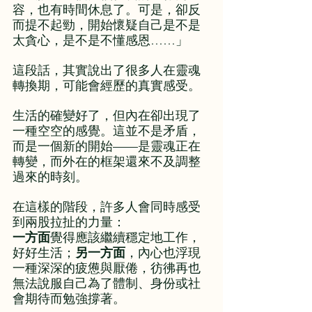
容，也有時間休息了。可是，卻反
而提不起勁，開始懷疑自己是不是
太貪心，是不是不懂感恩……」
這段話，其實說出了很多人在靈魂
轉換期，可能會經歷的真實感受。
生活的確變好了，但內在卻出現了
一種空空的感覺。這並不是矛盾，
而是一個新的開始——是靈魂正在
轉變，而外在的框架還來不及調整
過來的時刻。
在這樣的階段，許多人會同時感受
到兩股拉扯的力量：
一方面
覺得應該繼續穩定地工作，
好好生活；
另一方面
，內心也浮現
一種深深的疲憊與厭倦，彷彿再也
無法說服自己為了體制、身份或社
會期待而勉強撐著。