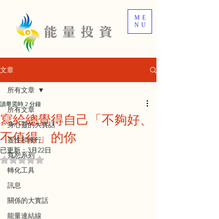
ME
NU
文章
所有文章
讀畢需時 2 分鐘
所有文章
寫給總覺得自己「不夠好、
身心靈的大實話
不值得」的你
靈性和修行
已更新：
3月22日
寬恕系列
評等為 NaN（最高為 5 顆星）。
轉化工具
訊息
關係的大實話
能量連結線