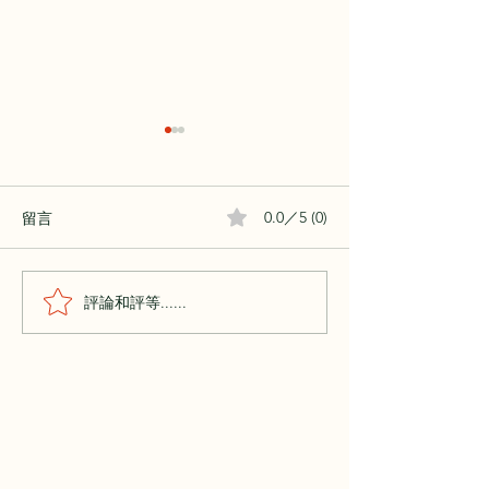
留言
0.0／5 (0)
評論和評等......
今天不趕：黃金頻率語氣
黃金頻率語氣2
如何慢慢改變我們的步伐
說話的方式，正
的生命故事