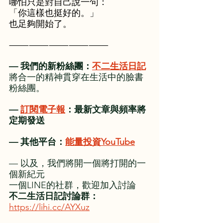
哪怕只是對自己說一句：
​「你這樣也挺好的。」
​也足夠開始了。
⸻⸻⸻⸻⸻
— 我們的新粉絲團：
不二生活日記
將合一的精神貫穿在生活中的臉書
粉絲團。
— 
訂閱電子報
：最新文章與頻率將
定期發送
— 其他平台：
能量投資YouTube
— 以及，我們將開一個將打開的一
個新紀元
一個LINE的社群，歡迎加入討論
不二生活日記討論群：
https://lihi.cc/AYXuz