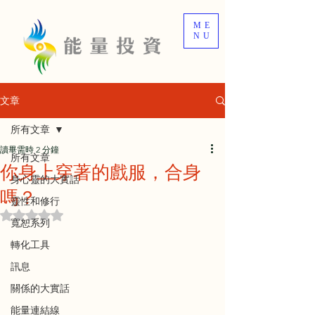
ME
NU
文章
所有文章
讀畢需時 2 分鐘
所有文章
你身上穿著的戲服，合身
身心靈的大實話
嗎？
靈性和修行
評等為 NaN（最高為 5 顆星）。
寬恕系列
轉化工具
訊息
關係的大實話
能量連結線