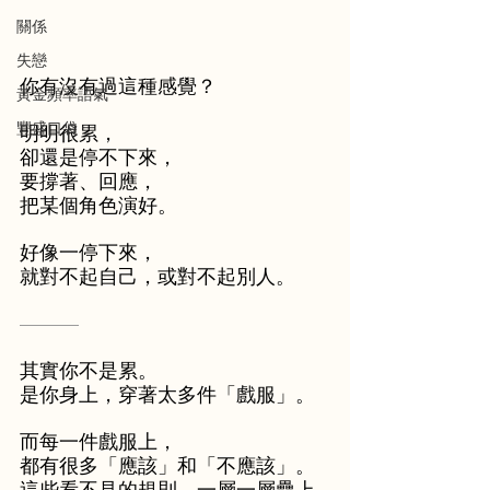
關係
失戀
你有沒有過這種感覺？
黃金頻率語氣
豐盛口袋
明明很累，
卻還是停不下來，
要撐著、回應，
把某個角色演好。
好像一停下來，
就對不起自己，或對不起別人。
———
其實你不是累。
是你身上，穿著太多件「戲服」。
而每一件戲服上，
都有很多「應該」和「不應該」。
這些看不見的規則，一層一層疊上