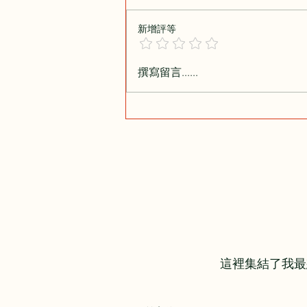
新增評等
人生重要的一課：跟自己相處
撰寫留言......
這裡集結了我最