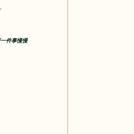
。
著一件事慢慢