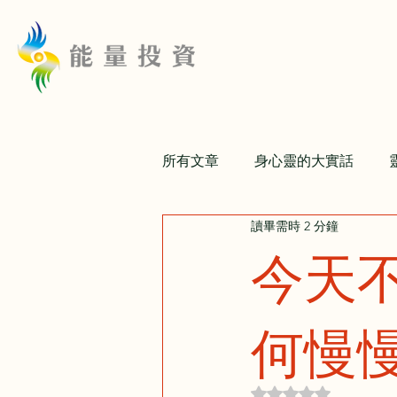
所有文章
身心靈的大實話
讀畢需時 2 分鐘
關係
失戀
黃金頻率語
今天
何慢
評等為 NaN（最高