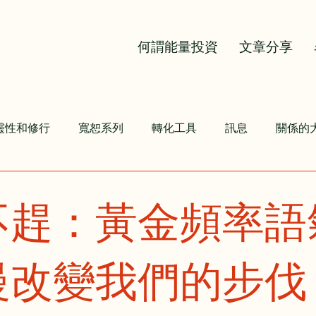
何謂能量投資
文章分享
靈性和修行
寬恕系列
轉化工具
訊息
關係的
氣
豐盛口袋
不趕：黃金頻率語
慢改變我們的步伐
為 5 顆星）。