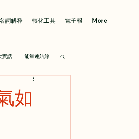
名詞解釋
轉化工具
電子報
More
大實話
能量連結線
氣如