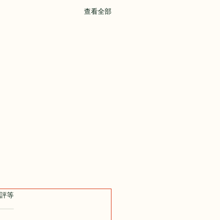
查看全部
5 顆星）。
評等