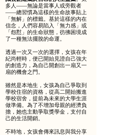
多人——無論是當事人或旁觀者
——總習慣為這樣的生命故事貼上
「無解」的標籤。基於這樣的內在
信念，人們容易陷入「無力感」或
「怨懟」的生命狀態，彷彿困境成
了一種無法擺脫的命運。
透過一次又一次的選擇，女孩在年
紀尚輕時，便已開始見證自己強大
的創造力，為自己開創出一扇又一
扇的機會之門。
雖然是本地生，女孩為自己爭取到
學校住宿的資格，從高二開始搬進
學校宿舍，提前為未來的大學生涯
做準備。為了不增加母親的經濟負
擔，她也主動爭取獎學金，支付自
己的生活開銷。
不時地，女孩會傳來訊息與我分享