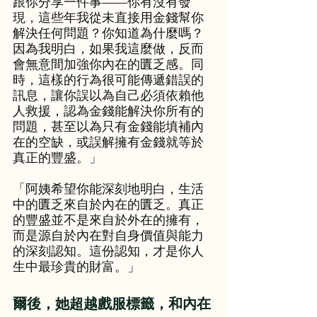
跟你分享一件事——你有沒有發
現，這些年我從未直接用金錢幫你
解決任何問題？你知道為什麼嗎？
因為我明白，如果我這麼做，反而
會無意間加強你內在的匱乏感。同
時，這樣的行為很可能傳遞錯誤的
訊息，讓你誤以為自己必須依賴他
人救援，認為金錢能解決你所有的
問題，甚至以為只有金錢能填補內
在的空缺，或誤解擁有金錢就等於
真正的豐盛。」
「阿姨希望你能深刻地明白，生活
中的匱乏來自於內在的匱乏。真正
的豐盛並不是來自於外在的擁有，
而是源自於內在對自身價值與能力
的深刻認知。這份認知，才是你人
生中最珍貴的財富。」
爾後，她超越戲服標籤，和內在