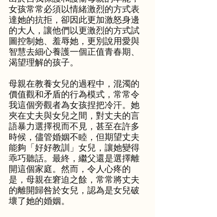
女孩常常必須以情緒激烈的方式表
達她的抗拒，卻因此更加激怒身邊
的大人，讓他們以更激烈的方式試
圖控制她、羞辱她，更別說用愛與
智慧去細心養護一個正值青春期、
渴望理解的孩子。
母親在教養女兒的過程中，混濁的
價值觀和矛盾的行為模式，常常令
我這個旁觀者為女孩捏把冷汗。她
夾在丈夫與女兒之間，對丈夫的言
語暴力選擇視而不見，甚至在許多
時候，儘管婚姻不睦，但期望丈夫
能夠「好好教訓」女兒，讓她變得
乖巧聽話。最終，繼父還是選擇離
開這個家庭。然而，令人心疼的
是，母親在窘迫之餘，常常將丈夫
的離開歸咎於女兒，認為是女兒破
壞了她的婚姻。