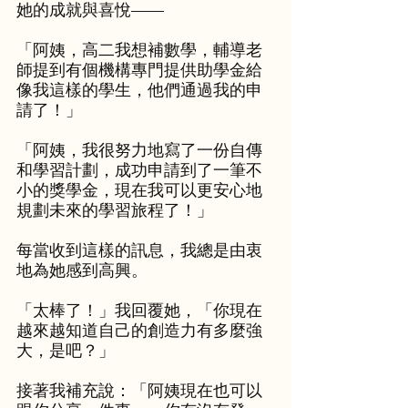
她的成就與喜悅——
「阿姨，高二我想補數學，輔導老
師提到有個機構專門提供助學金給
像我這樣的學生，他們通過我的申
請了！」
「阿姨，我很努力地寫了一份自傳
和學習計劃，成功申請到了一筆不
小的獎學金，現在我可以更安心地
規劃未來的學習旅程了！」
每當收到這樣的訊息，我總是由衷
地為她感到高興。
「太棒了！」我回覆她，「你現在
越來越知道自己的創造力有多麼強
大，是吧？」
接著我補充說：「阿姨現在也可以