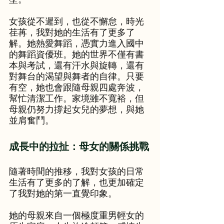
女孩從不遲到，也從不懈怠，時光
荏苒，我對她的生活有了更多了
解。她熱愛舞蹈，憑實力進入國中
的舞蹈資優班。她的世界不僅有書
本與考試，還有汗水與旋轉，還有
對舞台的渴望與舞者的自律。只要
有空，她也會跟隨母親四處奔波，
幫忙清潔工作。家境雖不寬裕，但
母親仍努力撐起女兒的夢想，與她
並肩奮鬥。
成長中的拉扯：母女的關係挑戰
隨著時間的推移，我對女孩的日常
生活有了更多的了解，也更加確定
了我對她的第一直覺印象。
她的母親來自一個極度重男輕女的