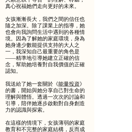
真心祝福她們走向更好的未來。
女孩漸漸長大，我們之間的信任也
隨之加深。除了課業上的指導，她
也會向我詢問生活中遇到的各種情
境。因為了解她的家庭環境，身為
她身邊少數能提供支持的大人之
一，我深知自己最重要的角色是
——精準地引導她建立正確的信
念，幫助她培養對自我價值的正確
認知。
我送給了她一套關於《
能量投資
》
的書，開始與她分享自己對生命的
理解與體悟。透過一次次的討論和
引導，陪伴她逐步啟動對自身創造
力的認識與探索。
在這樣的情境下，女孩薄弱的家庭
教育和不完整的家庭結構，反而成