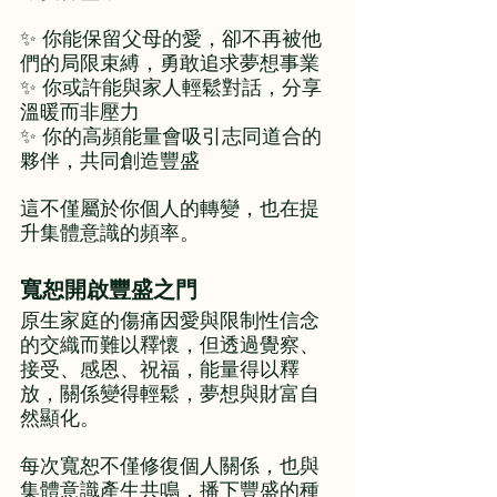
✨ 你能保留父母的愛，卻不再被他
們的局限束縛，勇敢追求夢想事業
✨ 你或許能與家人輕鬆對話，分享
溫暖而非壓力
✨ 你的高頻能量會吸引志同道合的
夥伴，共同創造豐盛
這不僅屬於你個人的轉變，也在提
升集體意識的頻率。
寬恕開啟豐盛之門
原生家庭的傷痛因愛與限制性信念
的交織而難以釋懷，但透過覺察、
接受、感恩、祝福，能量得以釋
放，關係變得輕鬆，夢想與財富自
然顯化。
每次寬恕不僅修復個人關係，也與
集體意識產生共鳴，播下豐盛的種