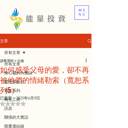
ME
NU
文章
所有文章
讀畢需時 4 分鐘
所有文章
如何感受父母的愛，卻不再
身心靈的大實話
被他們的情緒勒索（寬恕系
靈性和修行
列5）
寬恕系列
已更新：
2025年6月9日
轉化工具
評等為 NaN（最高為 5 顆星）。
訊息
關係的大實話
能量連結線