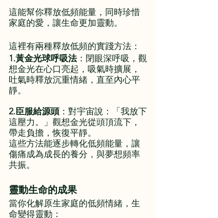
這能幫你釋放低頻能量，同時珍惜
家庭的愛，讓生命更加靈動。
這裡有兩種釋放低頻的實踐方法：
1.黃金光球呼吸法
：閉眼深呼吸，觀
想金光在心口亮起，吸氣時擴展，
吐氣時釋放沉重情緒，直至內心平
靜。
2.臣服給源頭
：對宇宙說：「我放下
這壓力。」觀想金光從頭頂流下，
帶走負擔，恢復平靜。
這些方法能逐步轉化低頻能量，讓
傷痛成為成長的養分，與夢想頻率
共振。
靈動生命的成果
當你化解原生家庭的低頻情緒，生
命變得靈動：