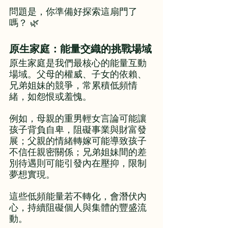
問題是，你準備好探索這扇門了
嗎？ 🌿
原生家庭：能量交織的挑戰場域
原生家庭是我們最核心的能量互動
場域。父母的權威、子女的依賴、
兄弟姐妹的競爭，常累積低頻情
緒，如怨恨或羞愧。
例如，母親的重男輕女言論可能讓
孩子背負自卑，阻礙事業與財富發
展；父親的情緒轉嫁可能導致孩子
不信任親密關係；兄弟姐妹間的差
別待遇則可能引發內在壓抑，限制
夢想實現。
這些低頻能量若不轉化，會潛伏內
心，持續阻礙個人與集體的豐盛流
動。