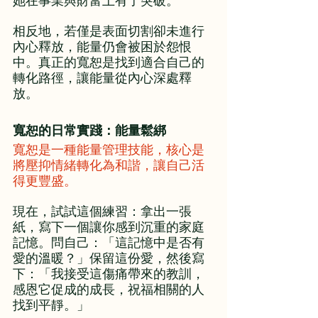
她在事業與財富上有了突破。
相反地，若僅是表面切割卻未進行
內心釋放，能量仍會被困於怨恨
中。真正的寬恕是找到適合自己的
轉化路徑，讓能量從內心深處釋
放。
寬恕的日常實踐：能量鬆綁
寬恕是一種能量管理技能，核心是
將壓抑情緒轉化為和諧，讓自己活
得更豐盛。
現在，試試這個練習：拿出一張
紙，寫下一個讓你感到沉重的家庭
記憶。問自己：「這記憶中是否有
愛的溫暖？」保留這份愛，然後寫
下：「我接受這傷痛帶來的教訓，
感恩它促成的成長，祝福相關的人
找到平靜。」