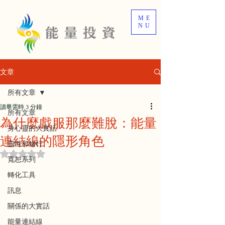
ME
NU
文章
所有文章
讀畢需時 3 分鐘
所有文章
為什麼戲服那麼難脫：能量
身心靈的大實話
連結線的隱形角色
靈性和修行
評等為 NaN（最高為 5 顆星）。
寬恕系列
轉化工具
訊息
關係的大實話
能量連結線