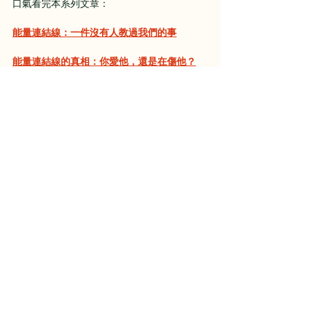
口氣看完本系列文章：
能量連結線：一件沒有人教過我們的事
能量連結線的真相：你愛他，還是在傷他？
你就是自己轉化的秘密武器：如何更新能量連
結線
為什麼戲服那麼難脫：能量連結線的隱形角色
承接自己，看見情緒，就開始轉化能量了
因為是家人，就要承擔一切嗎？看懂家庭關係
你的注意力，正在餵養什麼？你和集體意識場
學會感謝自己，療癒過去的情緒
能量連結線
黃金頻率
豐盛
戲服
能量連結線