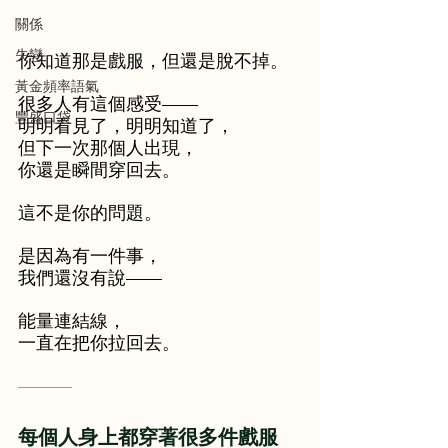
關係
失戀
你知道那是戲服，但還是脫不掉。
黃金頻率語氣
很多人有這個感受——
豐盛口袋
明明看見了，明明知道了，
但下一次那個人出現，
你還是瞬間穿回去。
這不是你的問題。
是因為有一件事，
我們還沒有說——
能量連結線，
一直在把你拉回去。
———
每個人身上都穿著很多件戲服