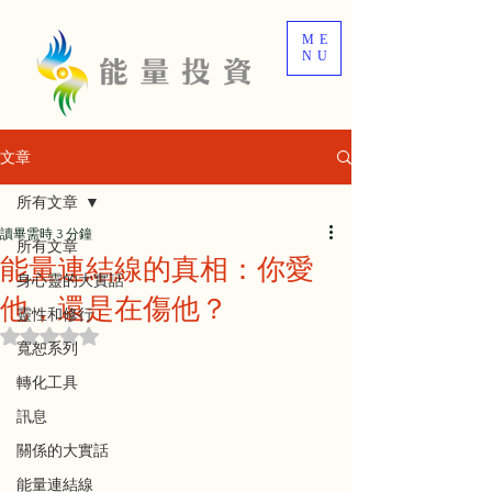
ME
NU
文章
所有文章
讀畢需時 3 分鐘
所有文章
能量連結線的真相：你愛
身心靈的大實話
他，還是在傷他？
靈性和修行
評等為 NaN（最高為 5 顆星）。
寬恕系列
轉化工具
訊息
關係的大實話
能量連結線