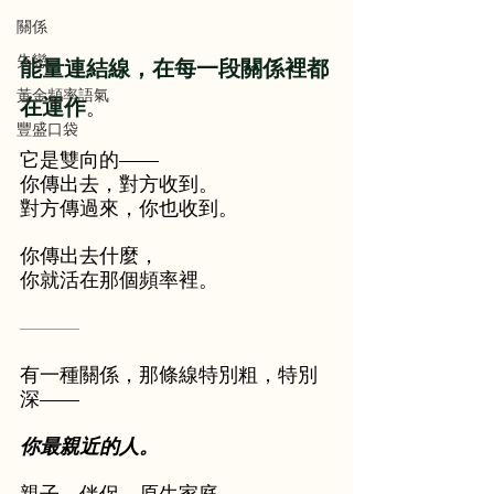
關係
失戀
能量連結線，在每一段關係裡都
黃金頻率語氣
在運作
。
豐盛口袋
它是雙向的——
你傳出去，對方收到。
對方傳過來，你也收到。
你傳出去什麼，
你就活在那個頻率裡。
———
有一種關係，那條線特別粗，特別
深——
你最親近的人。