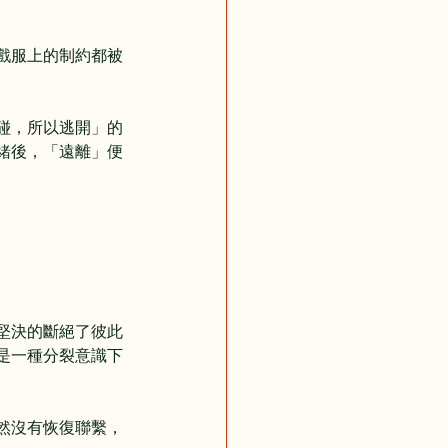
戲服上的制約都被
碰，所以逃開」的
緒後，「遠離」便
堅決的斷絕了彼此
是一種分裂意識下
然沒有恢復聯繫，