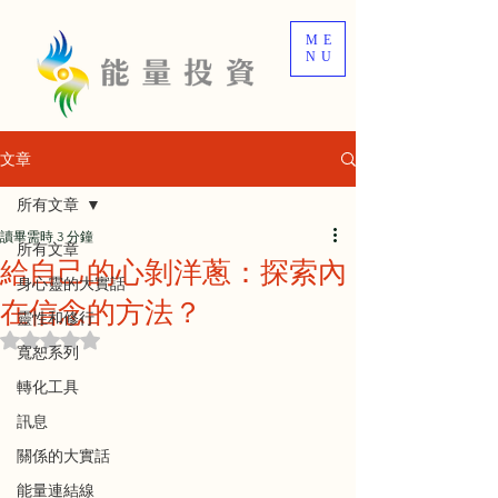
ME
NU
文章
所有文章
讀畢需時 3 分鐘
所有文章
給自己的心剝洋蔥：探索內
身心靈的大實話
在信念的方法？
靈性和修行
評等為 NaN（最高為 5 顆星）。
寬恕系列
轉化工具
訊息
關係的大實話
能量連結線