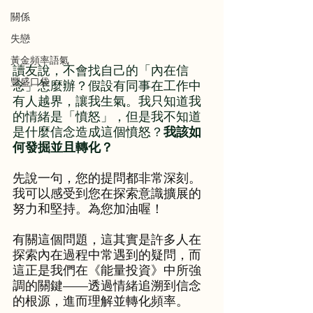
關係
失戀
黃金頻率語氣
讀友說，不會找自己的「內在信
豐盛口袋
念」怎麼辦？假設有同事在工作中
有人越界，讓我生氣。我只知道我
的情緒是「憤怒」，但是我不知道
是什麼信念造成這個憤怒？
我該如
何發掘並且轉化？
先說一句，您的提問都非常深刻。
我可以感受到您在探索意識擴展的
努力和堅持。為您加油喔！
有關這個問題，這其實是許多人在
探索內在過程中常遇到的疑問，而
這正是我們在《能量投資》中所強
調的關鍵——透過情緒追溯到信念
的根源，進而理解並轉化頻率。